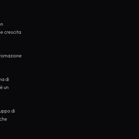
on
le crescita
automazione
ma di
 è un
luppo di
 che