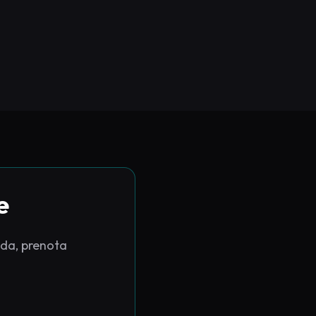
e
enda, prenota