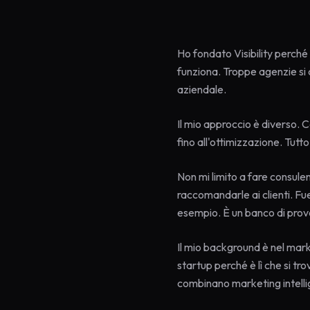
Ho fondato Visibility perch
funziona. Troppe agenzie si 
aziendale.
Il mio approccio è diverso. 
fino all'ottimizzazione. Tutto
Non mi limito a fare consulen
raccomandarle ai clienti. Fu
esempio. È un banco di prova
Il mio background è nel mark
startup perché è lì che si t
combinano marketing intelli