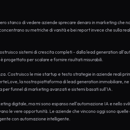
é ero stanco di vedere aziende sprecare denaro in marketing che n
concentrano su metriche di vanità e bei report invece che sulla rea
Costruisco sistemi di crescita completi - dalla lead generation all'
 è progettato per scalare e fornire risultati misurabili.
za. Costruisco le mie startup e testo strategie in aziende reali pri
erteLove, la nostra piattaforma di lead generation immobiliare, ne
 per funnel di marketing avanzati e sistemi basati sull'IA.
eting digitale, ma mi sono espanso nell'automazione IA e nello svi
rovano le vere opportunità. Le aziende che vincono oggi sono quelle
gente con automazione intelligente.