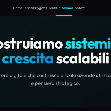
Home
Servizi
Progetti
Clienti
Chi Siamo
Contatti
ostruiamo
sistemi
crescita
scalabili
ore digitale che costruisce e scala aziende utilizz
e pensiero strategico.